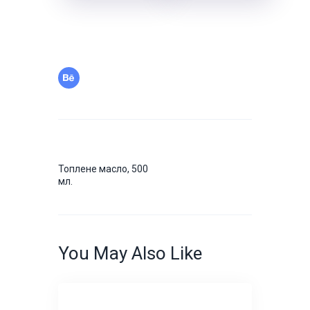
Навігація
записів
Prev
Топлене масло, 500
Post
мл.
You May Also Like