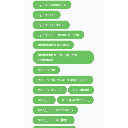
купити масло гхі
купить гхи
купить гхи киев
купить топленое масло
лепешки с сыром
лепешки с творогом и
зеленью
масло гхи
масло гхи по доступной цене
масло гхі київ
окрошка
оладьи
оладьи без яиц
оладьи из кабачков
оладьи на кефире