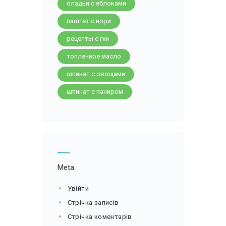
оладьи с яблоками
паштет с нори
рецепты с гхи
топленное масло
шпинат с овощами
шпинат с паниром
Meta
Увійти
Стрічка записів
Стрічка коментарів