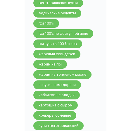
вегетарианская кухня
ведические рецепты
гхи 100%
гхи 100% по доступной цене
гхи купить 100 % киев
жареный сельдерей
жарим на гхи
жарим на топленом масле
закуска помидорная
кабачковые оладьи
картошка с сыром
крекеры соленые
кулич вегетарианский