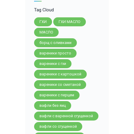
Tag Cloud
ГХИ
ГХИ МАСЛО
МАСЛО
борщ с оливками
вареники просто
вареники с гхи
вареники с картошкой
вареники со сметаной
вареники с перцем
вафли без яиц
вафли с варенной сгущенкой
вафли со сгущенкой