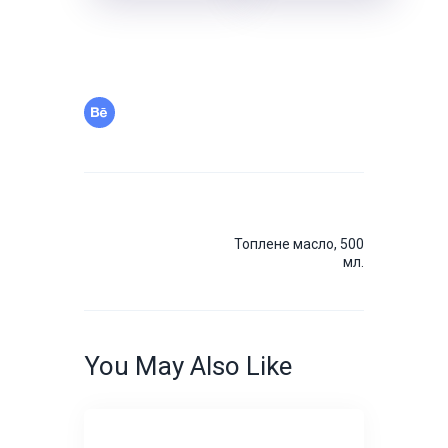
Навігація
записів
Next
Топлене масло, 500
Post
мл.
You May Also Like