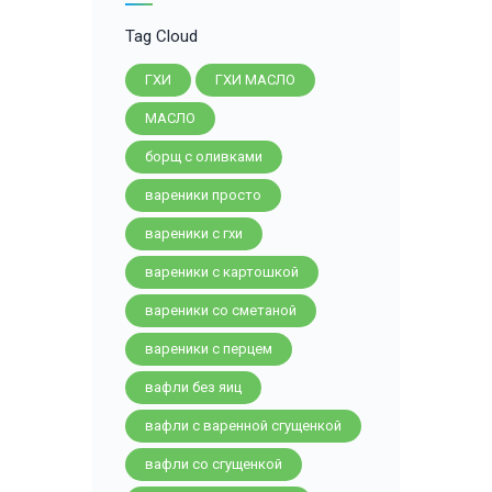
Tag Cloud
ГХИ
ГХИ МАСЛО
МАСЛО
борщ с оливками
вареники просто
вареники с гхи
вареники с картошкой
вареники со сметаной
вареники с перцем
вафли без яиц
вафли с варенной сгущенкой
вафли со сгущенкой