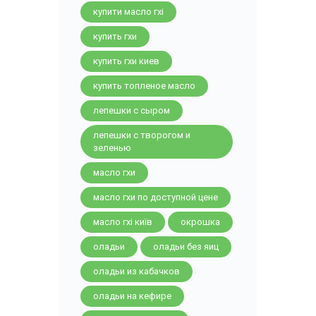
купити масло гхі
купить гхи
купить гхи киев
купить топленое масло
лепешки с сыром
лепешки с творогом и
зеленью
масло гхи
масло гхи по доступной цене
масло гхі київ
окрошка
оладьи
оладьи без яиц
оладьи из кабачков
оладьи на кефире