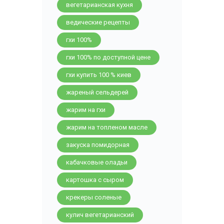
вегетарианская кухня
ведические рецепты
гхи 100%
гхи 100% по доступной цене
гхи купить 100 % киев
жареный сельдерей
жарим на гхи
жарим на топленом масле
закуска помидорная
кабачковые оладьи
картошка с сыром
крекеры соленые
кулич вегетарианский