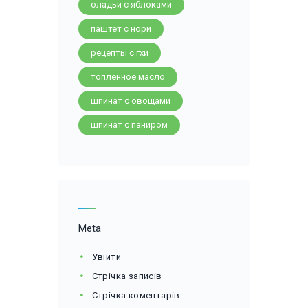
оладьи с яблоками
паштет с нори
рецепты с гхи
топленное масло
шпинат с овощами
шпинат с паниром
Meta
Увійти
Стрічка записів
Стрічка коментарів