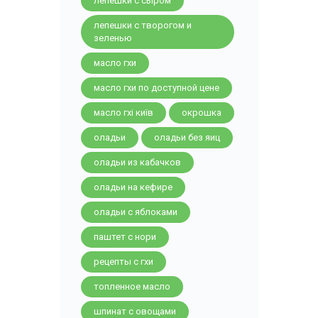
лепешки с сыром
лепешки с творогом и
зеленью
масло гхи
масло гхи по доступной цене
масло гхі київ
окрошка
оладьи
оладьи без яиц
оладьи из кабачков
оладьи на кефире
оладьи с яблоками
паштет с нори
рецепты с гхи
топленное масло
шпинат с овощами