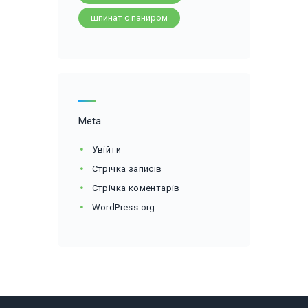
шпинат с паниром
Meta
Увійти
Стрічка записів
Стрічка коментарів
WordPress.org