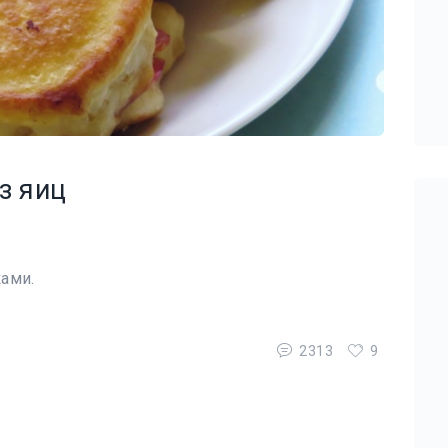
з яиц
ками.
2313
9