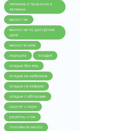
лепешки с творогом и
зеленью
масло гхи
масло гхи по доступной
цене
масло гхі київ
окрошка
оладьи
оладьи без яиц
оладьи из кабачков
оладьи на кефире
оладьи с яблоками
паштет с нори
рецепты с гхи
топленное масло