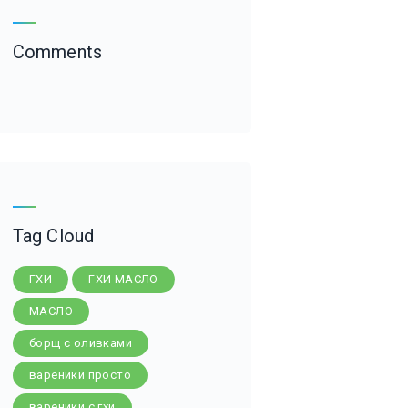
Comments
Tag Cloud
ГХИ
ГХИ МАСЛО
МАСЛО
борщ с оливками
вареники просто
вареники с гхи