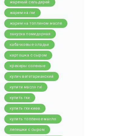
жареный сельдерей
жарим на гхи
жарим на топленом масле
закуска помидорная
кабачковые оладьи
картошка с сыром
крекеры соленые
кулич вегетарианский
купити масло гхі
купить гхи
купить гхи киев
купить топленое масло
лепешки с сыром