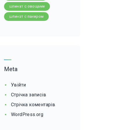
шпинат с овощами
шпинат с паниром
Meta
Увійти
Стрічка записів
Стрічка коментарів
WordPress.org