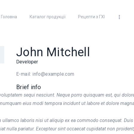
ГОЛОВНА
Головна
Каталог продукції
Рецепти з ГХІ
КАТАЛОГ ПРОДУКЦІЇ
100% ТОПЛЕНОЕ МАСЛО
"ГХИ"
РЕЦЕПТИ З ГХІ
John Mitchell
ДОСТАВКА ТА ОПЛАТА
Developer
ПАРТНЕРИ
E-mail:
info@example.com
Brief info
ВІДЕО
voluptatem sequi nesciunt. Neque porro quisquam est, qui dolor
non numquam eius modi tempora incidunt ut labore et dolore magna
 ullamco laboris nisi ut aliquip ex ea commodo consequat. Duis au
iat nulla pariatur. Excepteur sint occaecat cupidatat non proident,