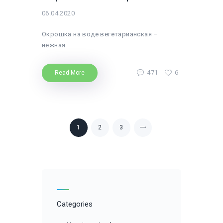
06.04.2020
Окрошка на воде вегетарианская –
нежная.
471
6
Read More
Навігація
PAGE
1
PAGE
2
PAGE
3
>
записів
Categories