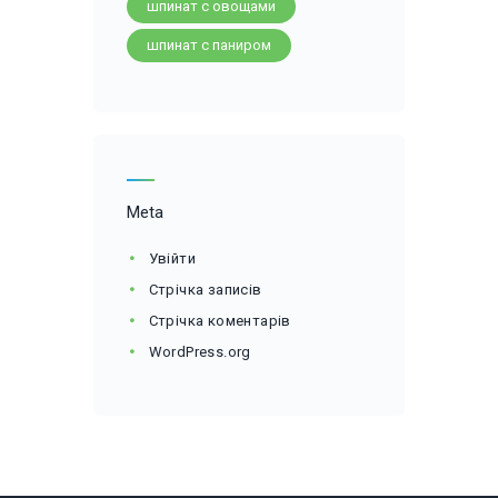
шпинат с овощами
шпинат с паниром
Meta
Увійти
Стрічка записів
Стрічка коментарів
WordPress.org