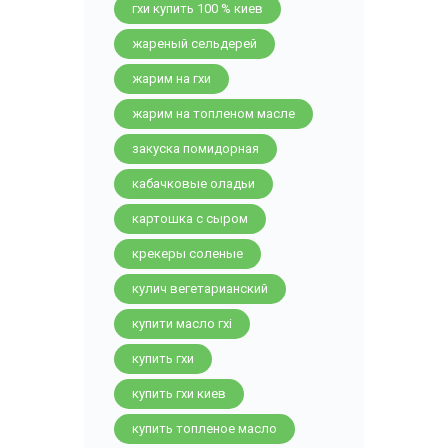
гхи купить 100 % киев
жареный сельдерей
жарим на гхи
жарим на топленом масле
закуска помидорная
кабачковые оладьи
картошка с сыром
крекеры соленые
кулич вегетарианский
купити масло гхі
купить гхи
купить гхи киев
купить топленое масло