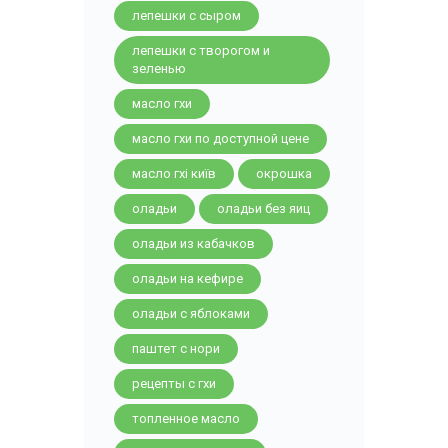
лепешки с сыром
лепешки с творогом и
зеленью
масло гхи
масло гхи по доступной цене
масло гхі київ
окрошка
оладьи
оладьи без яиц
оладьи из кабачков
оладьи на кефире
оладьи с яблоками
паштет с нори
рецепты с гхи
топленное масло