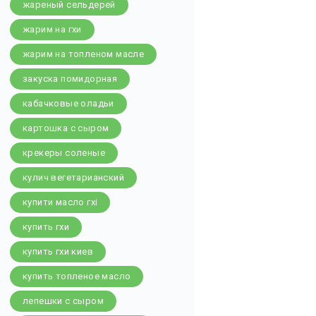
жареный сельдерей
жарим на гхи
жарим на топленом масле
закуска помидорная
кабачковые оладьи
картошка с сыром
крекеры соленые
кулич вегетарианский
купити масло гхі
купить гхи
купить гхи киев
купить топленое масло
лепешки с сыром