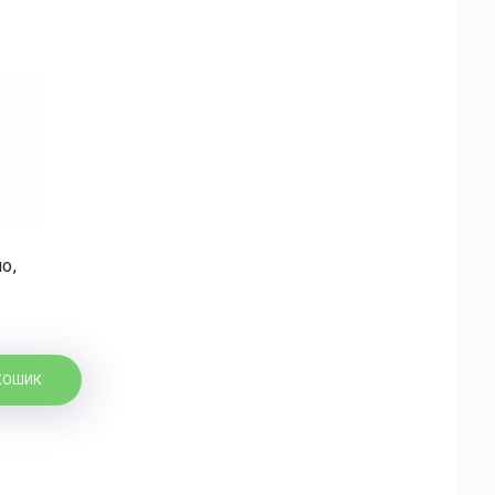
о,
КОШИК