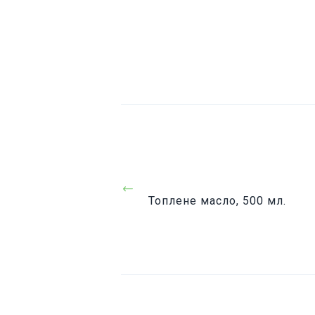
Навігація
записів
Prev
Топлене масло, 500 мл.
Post