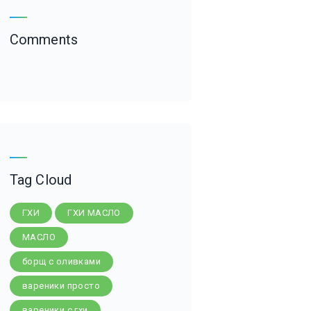
Comments
Tag Cloud
ГХИ
ГХИ МАСЛО
МАСЛО
борщ с оливками
вареники просто
вареники с гхи