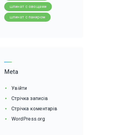
шпинат с овощами
шпинат с паниром
Meta
Увійти
Стрічка записів
Стрічка коментарів
WordPress.org