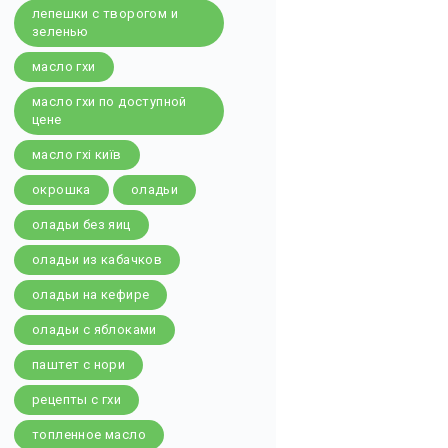
лепешки с творогом и
зеленью
масло гхи
масло гхи по доступной
цене
масло гхі київ
окрошка
оладьи
оладьи без яиц
оладьи из кабачков
оладьи на кефире
оладьи с яблоками
паштет с нори
рецепты с гхи
топленное масло