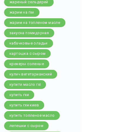
жареный сельдерей
жарим на гхи
жарим на топленом масле
закуска помидорная
кабачковые оладьи
картошка с сыром
крекеры соленые
кулич вегетарианский
купити масло гхі
купить гхи
купить гхи киев
купить топленое масло
лепешки с сыром