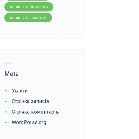
шпинат с овощами
шпинат с паниром
Meta
Увійти
Стрічка записів
Стрічка коментарів
WordPress.org