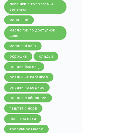
лепешки с творогом и
зеленью
масло гхи
масло гхи по доступной
цене
масло гхі київ
окрошка
оладьи
оладьи без яиц
оладьи из кабачков
оладьи на кефире
оладьи с яблоками
паштет с нори
рецепты с гхи
топленное масло