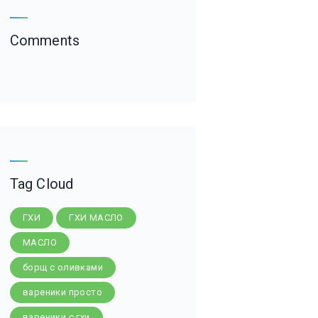
Comments
Tag Cloud
ГХИ
ГХИ МАСЛО
МАСЛО
борщ с оливками
вареники просто
вареники с гхи