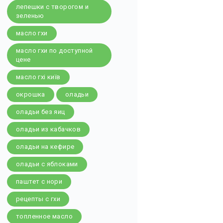
лепешки с творогом и
зеленью
масло гхи
масло гхи по доступной
цене
масло гхі київ
окрошка
оладьи
оладьи без яиц
оладьи из кабачков
оладьи на кефире
оладьи с яблоками
паштет с нори
рецепты с гхи
топленное масло