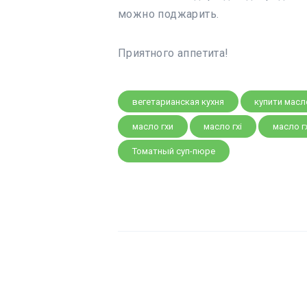
можно поджарить.
Приятного аппетита!
вегетарианская кухня
купити масло
масло гхи
масло гхі
масло гх
Томатный суп-пюре
Навігація
записів