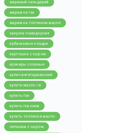
жареный сельдерей
жарим на гхи
жарим на топленом масле
закуска помидорная
кабачковые оладьи
картошка с сыром
крекеры соленые
кулич вегетарианский
купити масло гхі
купить гхи
купить гхи киев
купить топленое масло
лепешки с сыром