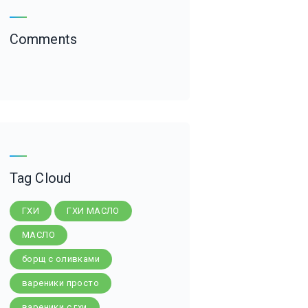
Comments
Tag Cloud
ГХИ
ГХИ МАСЛО
МАСЛО
борщ с оливками
вареники просто
вареники с гхи