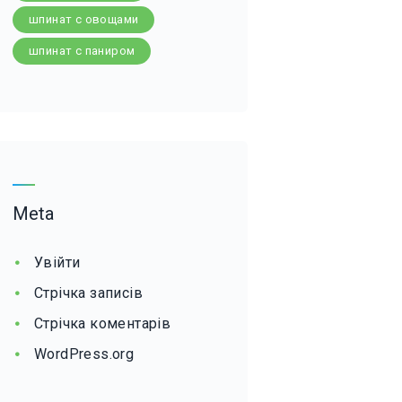
шпинат с овощами
шпинат с паниром
Meta
Увійти
Стрічка записів
Стрічка коментарів
WordPress.org