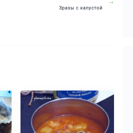
Next
Зразы с капустой
Post