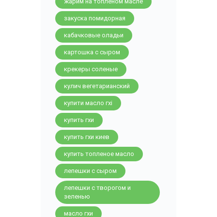
жарим на топленом масле
закуска помидорная
кабачковые оладьи
картошка с сыром
крекеры соленые
кулич вегетарианский
купити масло гхі
купить гхи
купить гхи киев
купить топленое масло
лепешки с сыром
лепешки с творогом и
зеленью
масло гхи