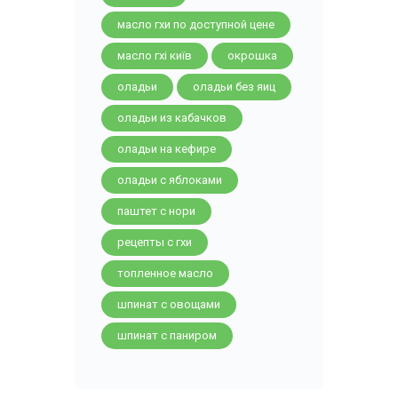
масло гхи по доступной цене
масло гхі київ
окрошка
оладьи
оладьи без яиц
оладьи из кабачков
оладьи на кефире
оладьи с яблоками
паштет с нори
рецепты с гхи
топленное масло
шпинат с овощами
шпинат с паниром