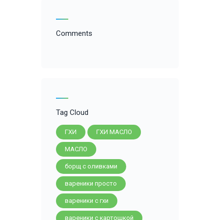
Comments
Tag Cloud
ГХИ
ГХИ МАСЛО
МАСЛО
борщ с оливками
вареники просто
вареники с гхи
вареники с картошкой